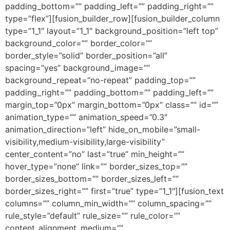
padding_bottom=”” padding_left=”” padding_right=””
type=”flex”][fusion_builder_row][fusion_builder_column
type=”1_1″ layout=”1_1″ background_position=”left top”
background_color=”” border_color=””
border_style=”solid” border_position=”all”
spacing=”yes” background_image=””
background_repeat=”no-repeat” padding_top=””
padding_right=”” padding_bottom=”” padding_left=””
margin_top=”0px” margin_bottom=”0px” class=”” id=””
animation_type=”” animation_speed=”0.3″
animation_direction=”left” hide_on_mobile=”small-
visibility,medium-visibility,large-visibility”
center_content=”no” last=”true” min_height=””
hover_type=”none” link=”” border_sizes_top=””
border_sizes_bottom=”” border_sizes_left=””
border_sizes_right=”” first=”true” type=”1_1″][fusion_text
columns=”” column_min_width=”” column_spacing=””
rule_style=”default” rule_size=”” rule_color=””
content_alignment_medium=””