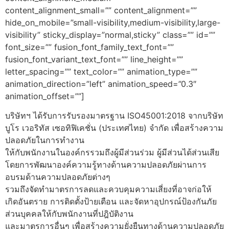
content_alignment_small=”” content_alignment=””
hide_on_mobile=”small-visibility,medium-visibility,large-
visibility” sticky_display=”normal,sticky” class=”” id=””
font_size=”” fusion_font_family_text_font=””
fusion_font_variant_text_font=”” line_height=””
letter_spacing=”” text_color=”” animation_type=””
animation_direction=”left” animation_speed=”0.3″
animation_offset=””]
บริษัทฯ
ได้รับการรับรองมาตรฐาน
ISO45001:2018
จากบริษัท
บูโร
เวอริทัส
เซอทิฟิเคชั่น
(
ประเทศไทย
)
จำกัด
เพื่อสร้างความ
ปลอดภัยในการทำงาน
ให้กับพนักงานในองค์กรรวมถึงผู้มีส่วนร่วม
ผู้มีส่วนได้ส่วนเสีย
โดยการพัฒนาองค์ความรู้ทางด้านความปลอดภัยผ่านการ
อบรมด้านความปลอดภัยต่างๆ
รวมถึงจัดทำมาตรการลดและควบคุมความเสี่ยงที่อาจก่อให้
เกิดอันตราย
การติดตั้งป้ายเตือน
และจัดหาอุปกรณ์ป้องกันภัย
ส่วนบุคคลให้กับพนักงานที่ปฎิบัติงาน
และมาตรการอื่นๆ
เพื่อสร้างความยั่งยืนทางด้านความปลอดภัย