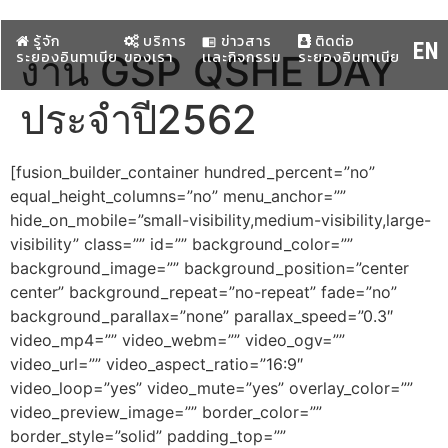
รู้จัก
บริการ
ข่าวสาร
ติดต่อ
chrome_reader_mode
EN
ระยองอินทาเนีย
งาน GSP QSHE DAY
ของเรา
เเละกิจกรรม
ระยองอินทาเนีย
ประจำปี2562
[fusion_builder_container hundred_percent=”no”
equal_height_columns=”no” menu_anchor=””
hide_on_mobile=”small-visibility,medium-visibility,large-
visibility” class=”” id=”” background_color=””
background_image=”” background_position=”center
center” background_repeat=”no-repeat” fade=”no”
background_parallax=”none” parallax_speed=”0.3″
video_mp4=”” video_webm=”” video_ogv=””
video_url=”” video_aspect_ratio=”16:9″
video_loop=”yes” video_mute=”yes” overlay_color=””
video_preview_image=”” border_color=””
border_style=”solid” padding_top=””